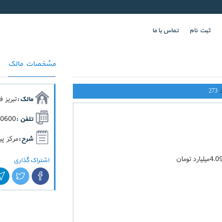
ثبت نام
تماس با ما
مشخصات مالک
273
تبریز فایل (بیش 
مالک :
0600,
تلفن :
مرکز پی
شرح :
اشتراک گذاری