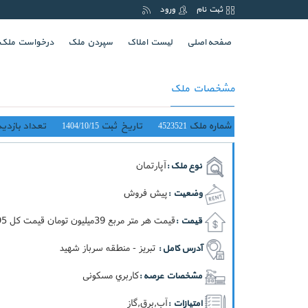
ثبت نام
ورود
(current)
صفحه اصلی
لیست املاک
سپردن ملک
درخواست ملک
مشخصات ملک
شماره ملک
تاریخ ثبت
تعداد بازدید
1404/10/15
4523521
آپارتمان
نوع ملک :
پیش فروش
وضعیت :
قيمت هر متر مربع 39ميليون تومان قيمت کل 4.095ميليارد تومان
قیمت :
تبریز - منطقه سرباز شهید
آدرس کامل :
کاربري مسکونی
مشخصات عرصه :
آب,برق,گاز
امتیازات :