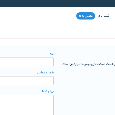
ثبت نام
تماس با ما
نام
ی تقاطع شهید رضانژاد پلاک 920 طبقه فوقانی املاک دهکده . زیرمجموعه دپارتمان املاک
شماره تماس
پیام شما