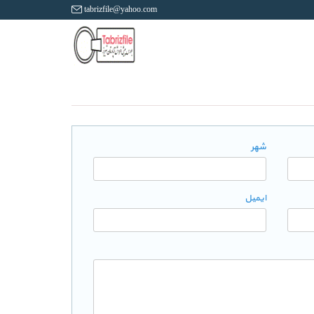
tabrizfile@yahoo.com
شهر
ایمیل