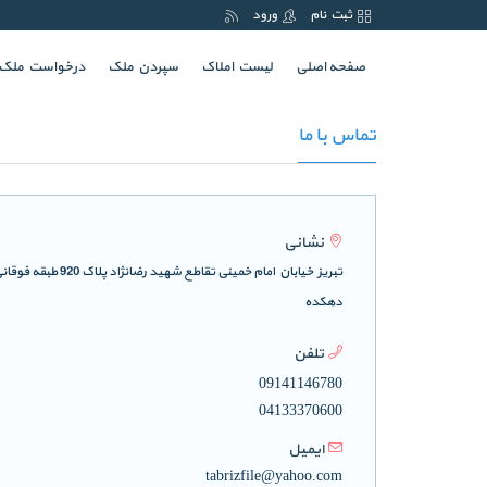
ثبت نام
ورود
(current)
صفحه اصلی
لیست املاک
سپردن ملک
درخواست ملک
تماس با ما
نشانی
تبریز خیابان امام خمین
دهکده
تلفن
09141146780
04133370600
ایمیل
tabrizfile@yahoo.com